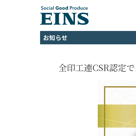
お知らせ
全印工連CSR認定