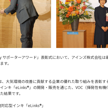
ear Sky サポーターアワード」表彰式において、アインズ株式会
ます。
ワード」は、大気環境の改善に貢献する企業の優れた取り組みを表彰す
ンキ「eLinks®」の開発・販売を通じた、VOC（揮発性有
た結果です。
応型インキ「eLinks®」